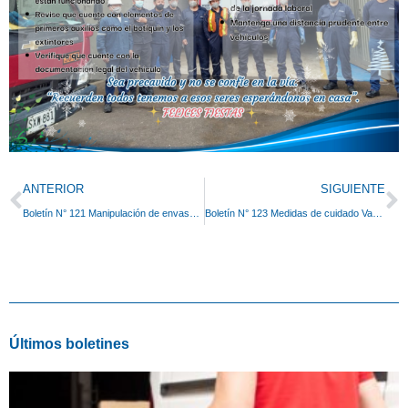
Prev
N
ANTERIOR
SIGUIENTE
Boletín N° 121 Manipulación de envases Metálicos
Boletín N° 123 Medidas de cuidado Variante COVID
Últimos boletines