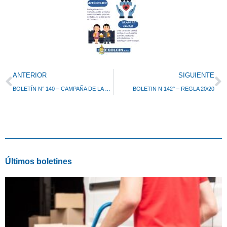
Prev
N
ANTERIOR
SIGUIENTE
BOLETÍN N° 140 – CAMPAÑA DE LA CONSERVACIÓN VISUAL
BOLETIN N 142° – REGLA 20/20
Últimos boletines