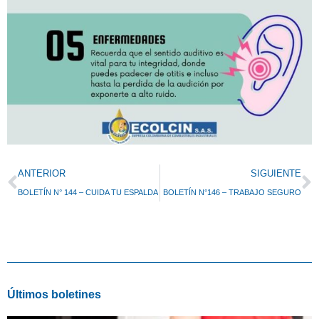
Prev
N
ANTERIOR
SIGUIENTE
BOLETÍN N° 144 – CUIDA TU ESPALDA
BOLETÍN N°146 – TRABAJO SEGURO
Últimos boletines